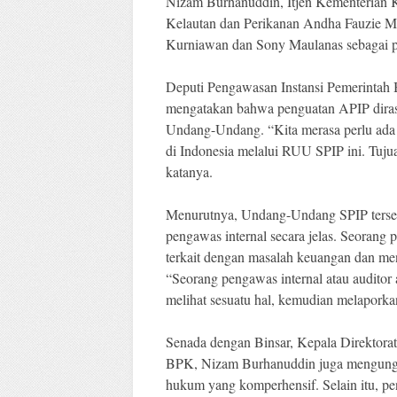
Nizam Burhanuddin, Itjen Kementerian 
Kelautan dan Perikanan Andha Fauzie Mir
Kurniawan dan Sony Maulanas sebagai p
Deputi Pengawasan Instansi Pemerintah
mengatakan bahwa penguatan APIP diras
Undang-Undang. “Kita merasa perlu ada 
di Indonesia melalui RUU SPIP ini. Tuj
katanya.
Menurutnya, Undang-Undang SPIP tersebu
pengawas internal secara jelas. Seorang
terkait dengan masalah keuangan dan me
“Seorang pengawas internal atau auditor
melihat sesuatu hal, kemudian melaporka
Senada dengan Binsar, Kepala Direkto
BPK, Nizam Burhanuddin juga mengungk
hukum yang komperhensif. Selain itu, p