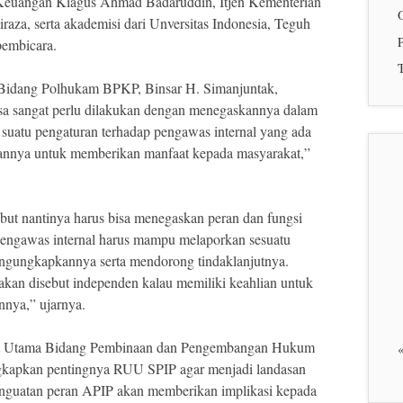
Keuangan Kiagus Ahmad Badaruddin, Itjen Kementerian
aza, serta akademisi dari Unversitas Indonesia, Teguh
P
embicara.
T
 Bidang Polhukam BPKP, Binsar H. Simanjuntak,
a sangat perlu dilakukan dengan menegaskannya dalam
suatu pengaturan terhadap pengawas internal yang ada
uannya untuk memberikan manfaat kepada masyarakat,”
t nantinya harus bisa menegaskan peran dan fungsi
 pengawas internal harus mampu melaporkan sesuatu
ngungkapkannya serta mendorong tindaklanjutnya.
 akan disebut independen kalau memiliki keahlian untuk
nnya,” ujarnya.
rat Utama Bidang Pembinaan dan Pengembangan Hukum
apkan pentingnya RUU SPIP agar menjadi landasan
enguatan peran APIP akan memberikan implikasi kepada