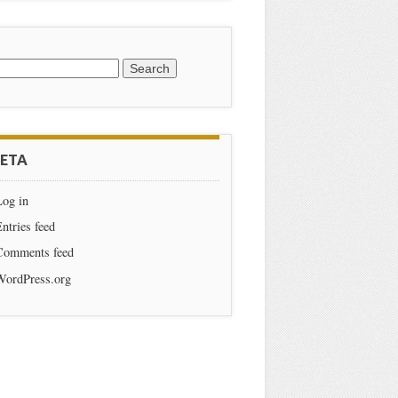
earch for:
ETA
Log in
ntries feed
Comments feed
WordPress.org