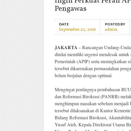
Ingin Perkuat Peran A
Pengawas
DATE
POSTED BY
September 22, 2016
admin
JAKARTA
– Rancangan Undang-Undang
dinilai memiliki urgensi mendesak untu
Pemerintah (APIP) serta meningkatkan sine
tersebut dikarenakan permasalahan peng
belum berjalan dengan optimal.
Mengingat pentingnya pembahasan RUU 
dan Reformasi Birokrasi (PANRB) melaku
menghimpun masukan sebelum menjadi 
tersebut dilaksanakan di Kantor Kement
Bidang Reformasi Birokrasi, Akuntabil
Yusuf Ateh, Kepala Direktorat Utama