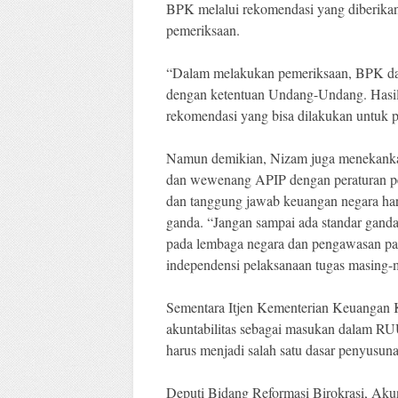
BPK melalui rekomendasi yang diberika
pemeriksaan.
“Dalam melakukan pemeriksaan, BPK da
dengan ketentuan Undang-Undang. Hasil
rekomendasi yang bisa dilakukan untuk 
Namun demikian, Nizam juga menekanka
dan wewenang APIP dengan peraturan p
dan tanggung jawab keuangan negara harus
ganda. “Jangan sampai ada standar ganda
pada lembaga negara dan pengawasan pad
independensi pelaksanaan tugas masing-m
Sementara Itjen Kementerian Keuangan
akuntabilitas sebagai masukan dalam RUU
harus menjadi salah satu dasar penyusun
Deputi Bidang Reformasi Birokrasi, Aku