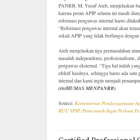
PANRB, M. Yusuf Ateh, menjelaskan bah
karena peran APIP selama ini masih diang
reformasi pengawas internal harus dila
“Reformasi pengawas internal akan ter
sekali APIP yang tidak berfungsi dengan 
Ateh menjelaskan tiga permasalahan utama
masalah independensi, profesionalisme, 
pengawas eksternal. “Tiga hal inilah ya
efektif hasilnya, sehingga harus ada sat
internal dan kami ingin menjadi penampun
(ris/HUMAS MENPANRB)
Source:
Kementerian Pendayagunaan Apar
RUU SPIP, Pemerintah Ingin Perkuat Pe